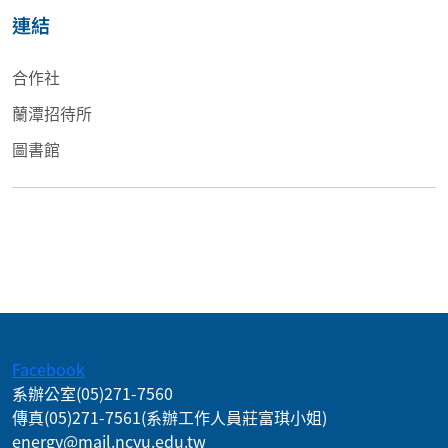
連結
合作社
蘭潭招待所
圖書館
:::
Facebook
系辦公室
(05)271-7560
傳真
(05)271-7561
(系辦工作人員莊富琪小姐)
energy@mail.ncyu.edu.tw