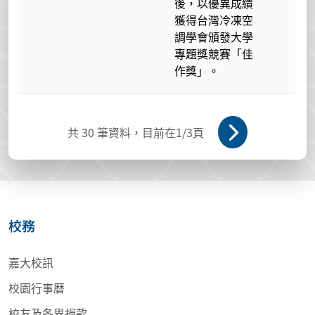
後，以優異成績
獲得台灣冷凍空
調學會頒發大學
專題獎競賽「佳
作獎」。
共
30
筆資料，目前在
1
/3頁
校務
嘉大校訊
校園行事曆
校友及各界捐款