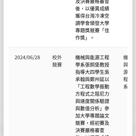
及決賽嚴格審查
後，以優異成績
獲得台灣冷凍空
調學會頒發大學
專題獎競賽「佳
作獎」。
2024/06/28
校外
機械與能源工程
機械
競賽
學系張烔堡教授
與能
指導大四學生吳
源工
承翰與鄭州延以
程學
「工程數學振動
系
方程式之阻尼力
與速度關係驗證
與數值分析」參
加大學專題論文
競賽，經初賽及
決賽嚴格審查