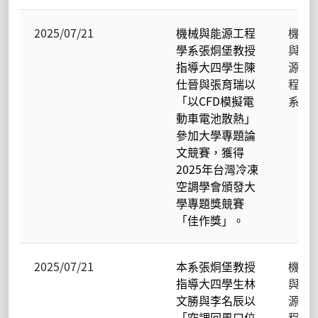
2025/07/21
機械與能源工程
機械
學系張烔堡教授
與能
指導大四學生陳
源工
仕晉與張育瑞以
程學
「以CFD模擬電
系
動車電池散熱」
參加大學專題論
文競賽，獲得
2025年台灣冷凍
空調學會頒發大
學專題獎競賽
「佳作獎」。
2025/07/21
本系張烔堡教授
機械
指導大四學生林
與能
文勝與李名辰以
源工
「空調回風口位
程學