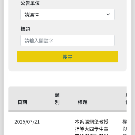
公告單位
標題
搜尋
類
單
日期
別
標題
位
2025/07/21
本系張烔堡教授
機械
指導大四學生董
與能