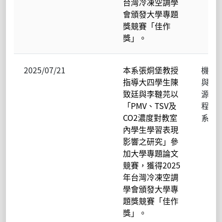
台灣冷凍空調學
會頒發大學專題
獎競賽「佳作
獎」。
2025/07/21
本系張烔堡教授
機械
指導大四學生陳
與能
致廷與李韃芫以
源工
「PMV、TSV及
程學
CO2濃度對教室
系
內學生學習表現
影響之研究」參
加大學專題論文
競賽，獲得2025
年台灣冷凍空調
學會頒發大學專
題獎競賽「佳作
獎」。