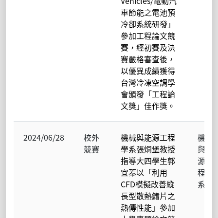
Vehicles/電動汽
車節能之電池預
冷卻系統研發」
參加工程論文競
賽，經初賽及決
賽嚴格審查後，
以優異成績獲得
台灣冷凍空調學
會頒發「工程論
文獎」佳作獎。
2024/06/28
校外
機械與能源工程
機械
競賽
學系張烔堡教授
與能
指導大四學生郭
源工
宜蓁以「利用
程學
CFD模擬改善縱
系
長型散熱鰭片之
熱傳性能」參加