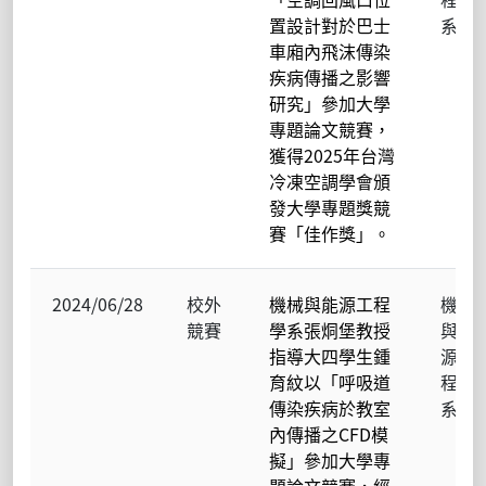
置設計對於巴士
系
車廂內飛沫傳染
疾病傳播之影響
研究」參加大學
專題論文競賽，
獲得2025年台灣
冷凍空調學會頒
發大學專題獎競
賽「佳作獎」。
2024/06/28
校外
機械與能源工程
機械
競賽
學系張烔堡教授
與能
指導大四學生鍾
源工
育紋以「呼吸道
程學
傳染疾病於教室
系
內傳播之CFD模
擬」參加大學專
題論文競賽，經