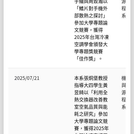
宇綸與周致瀚以
源工
「鰭片對手機外
程學
部散熱之探討」
系
參加大學專題論
文競賽，獲得
2025年台灣冷凍
空調學會頒發大
學專題獎競賽
「佳作獎」。
2025/07/21
本系張烔堡教授
機械
指導大四學生黃
與能
昱錡以「利用全
源工
熱交換器改善教
程學
室空氣品質與能
系
耗之研究」參加
大學專題論文競
賽，獲得2025年