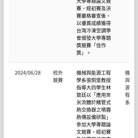
大學專題論文競
賽，經初賽及決
賽嚴格審查後，
以優異成績獲得
台灣冷凍空調學
會頒發大學專題
獎競賽「佳作
獎」。
2024/06/28
校外
機械與能源工程
機械
競賽
學系張烔堡教授
與能
指導大四學生林
源工
致廷以「應用奈
程學
米流體於鰭管式
系
熱交換器之噴霧
熱傳設備研製」
參加大學專題論
文競賽，經初賽