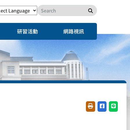
搜尋
研習活動
網路視訊
友善列印(開新視窗)
分享至臉書(開
分享至 L