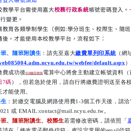
台登入帳號須知
校教學平台需使用嘉大
校務行政系統
帳號密碼登入。
進行變更。
廣教育各類學制學生（例如:學分班生、校際生、隨
通後，才能使用本校教學平台，流程如下：
分班、隨班附讀生
：請先至嘉大
繳費單列印系統
（網
/web085004.adm.ncyu.edu.tw/webfee/default.aspx
）
繳費成功後
電算中心將會主動建立帳號資料（
1~3
個工作天
日7碼
），但若急於使用，請自行將繳費證明送至各
天才能使用。
際生
：於繳交電腦及網路使用費1-3個工作天後，請
8021
或 EMAIL:contact@mail.ncyu.edu.tw。
分班、隨班附讀生、校際生
若需修改密碼，請依照「
並請在「修改電子郵件信箱」處設定常用的email