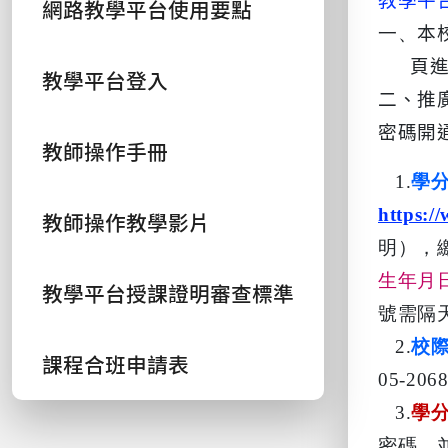
教學平
網路教學平台使用要點
一、
本
頁
教學平台登入
二、推
密碼開
教師操作手冊
1.
學
https:/
教師操作教學影片
明），
生年月
教學平台授課證明審查標準
號需隔
2.
校
課程合班申請表
05-
206
3.
學
密碼，