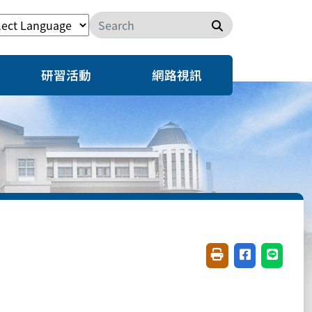
搜尋
研習活動
網路視訊
友善列印(開新視窗)
分享至臉書(開
分享至 L