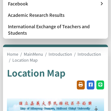
Facebook
Academic Research Results
International Exchange of Teachers and
Students
Home
MainMenu
Introduction
Introduction
Location Map
Location Map
Friendly printin
Share on f
Share