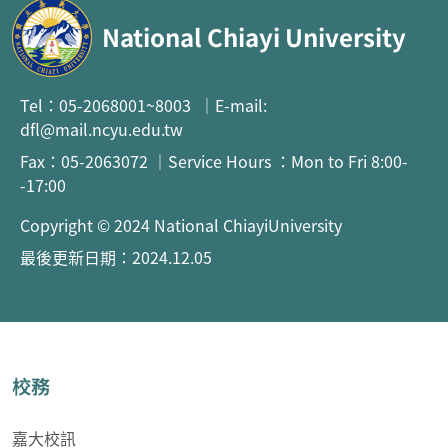
National Chiayi University
Tel：05-2068001~8003 ｜E-mail:
dfl@mail.ncyu.edu.tw
Fax：05-2063072 ｜Service Hours ：Mon to Fri 8:00-
-17:00
Copyright © 2024 National ChiayiUniversity
最後更新日期：2024.12.05
校務
嘉大校訊