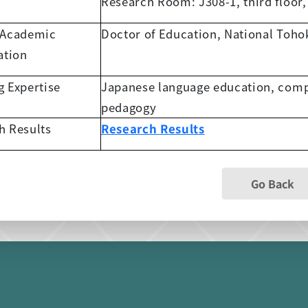
Research Room: J308-1, third floor,
 Academic
Doctor of Education, National Toho
ation
g Expertise
Japanese language education, comp
pedagogy
h Results
Research Results
Go Back