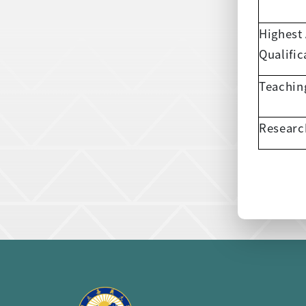
Highest
Qualific
Teachin
Researc
:::