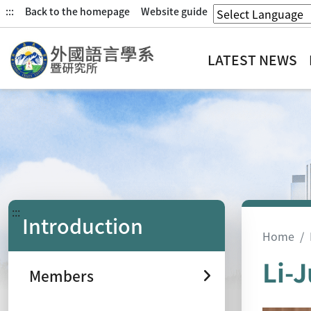
:::
Back to the homepage
Website guide
LATEST NEWS
:::
Introduction
Home
Li-
Members