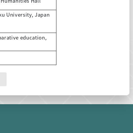
 Humanities Hall
ku University, Japan
arative education,