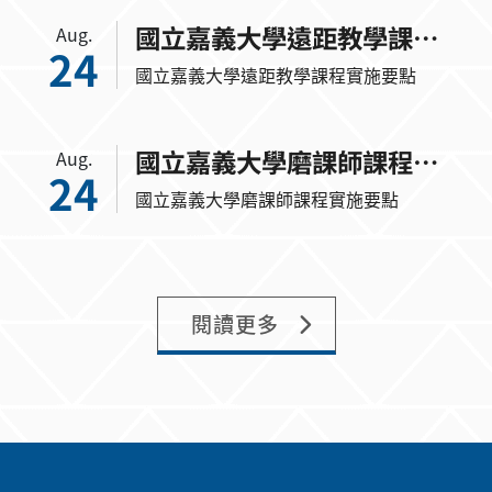
資訊網路組、諮詢服務組、系統研發組等
三組，各組置組長一人，職員若干人。另
置稀少性科技人員若干人，係依公立大專
校院稀少性科技人員遴用資格辦法修正施
行前已進用之現職資訊科技人員，得繼續
:::
留任至其離職為止；各組職掌如下： 一、
嘉義市學府路300號 TEL: +886-5-2717258 FAX: +886-5-
資訊網路組 （一）校園網路系統與設備之
2717263
規劃、建置、管理與維護。 （二）工作站
信箱lib@mail.ncyu.edu.tw
系統伺服器之管理與維護。 （三）建立不
當資訊防治機制。 （四）其他行政支援。
最後更新日期：2026.07.15
二、諮詢服務組 （一）中心行政業務處理
Copyright © 2023 National Chiayi University
及諮詢服務。 （二）支援本校有關計算機
及資訊之教學與研究。 （三）支援本校資
訊活動之規劃與推動。 （四）定期檢視校
園網路合法軟體使用。 （五）建立學校軟
體管理制度，以落實保護電腦軟體智慧財
產權。 （六）加強學生對網路倫理及智慧
財產權之認識。 （七）辦理資訊教育訓
練。 （八）支援網路多媒體教學製作、訓