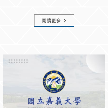
國立嘉義大學校園雲端虛擬主機租用管
Dec.
15
理要點
國立嘉義大學電子計算機中
May.
31
心設置辦法(已廢止)
93 年 6 月 18 日 92 學年度第 2 學期第 2