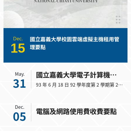
次校務會議通過 95 年 3 月 21 日 94 學年
度第 2 學期第 1 次校務會議修正通過 113
年 5 月 28 日 112 學年度第 2 學期第 2 次
Dec.
電腦及網路使用費收費要點
05
校務會議修正通過 114 年 10 月 14 日 114
學年度第 1 學期第 1 次校務會議廢止 第一
條 國立嘉義大學（以下簡稱本校）依據本
校組織規程第七條、第三十一條之規定，
國立嘉義大學遠距教學課程
Aug.
設「國立嘉義大學電子計算機中心」（以
24
下簡稱本中心）。 第二條 本中心設立之宗
實施要點
國立嘉義大學遠距教學課程實施要點
旨為支援本校各系所運用計算機與網路之
教學研究，提供計算機與網路資源及諮詢
服務，協助本校建立數位學習資源與校務
國立嘉義大學磨課師課程實
Aug.
行政自動化系統，並推廣遠距教學與計算
24
施要點
機應用。 第三條 本中心設計算機諮詢委員
國立嘉義大學磨課師課程實施要點
會（設置要點另訂之），審議本中心之教
學研究與行政服務計畫之發展方向。 第四
條 本中心置主任一人，由校長聘請副教授
以上教師或職級相當人員兼任，或由職員
閱讀更多
擔任之，主持中心業務。 第五條 本中心設