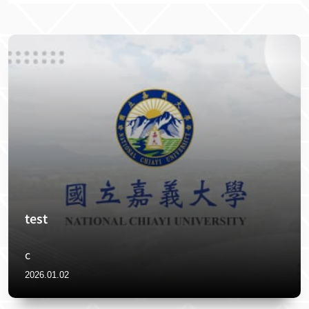
2 電子物理學系 100052 特殊教育學系 100
w.png (238.8K) .png
詢） 📞 05-2717258（資訊諮詢） 前往單
302 應用化學系 100062 幼兒教育學系 100
位網站 複製電話
312 應用數學系 100072 數位學習設計與管
理學系 100322 資訊工程學系 100082 中國
文學系 100332 資訊工程學系(APCS組) 100
092 應用歷史學系 100342 生物機電工程學
系 100102 外國語言學系英語教學組 10035
2 生物機電工程學系(青年儲蓄帳戶組) 1001
12 外國語言學系應用外語組 100362 土木
與水資源工程學系 100122 企業管理學系 1
00372 電機工程學系 100132 應用經濟學系
100382 機械與能源工程學系 100142 科技
管理學系 100392 食品科學系 100152 資訊
管理學系 100402 水生生物科學系 100162
test
資訊管理學系(資安組) 100412 生物資源學
系 100172 行銷與觀光管理學系 100422 生
c
化科技學系 100182 行銷與觀光管理學系
2026.01.02
(青年儲蓄帳戶組) 100432 微生物免疫與生
物藥學系 100192 財務金融學系 100442 獸