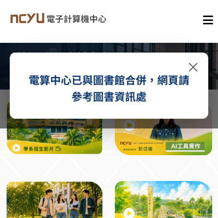
創新研發・卓越未來
×
了解更多 →
電算中心已與圖書館合併，網頁請
參考圖書資訊處