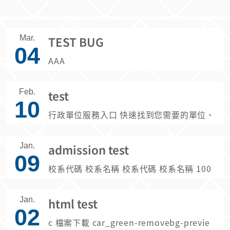
Mar.
TEST BUG
04
AAA
Feb.
test
10
行政單位服務入口 快速找到您需要的單位、
聯絡方式與服務內容 搜尋 全部 行政單位 校
級附屬單位 常用服務 校區 蘭潭 民雄 新民
Jan.
admission test
跨校 服務類型 教務 學務 總務 資訊/圖書 國
09
際/研究 教務處 行政單位 校區：蘭潭 / 民雄
校系代碼 校系名稱 校系代碼 校系名稱 100
/ 新民 註冊、課務、招生與教學相關服務 📞
012 教育學系 100262 農業生物科技學系 1
05-2717020-22 📠 05-2717178 前往單位
00022 教育學系(公費生A組) 100272 景觀
網站 複製電話 圖書資訊處 行政單位 校區：
Jan.
html test
學系 100032 教育學系(公費生B組) 100282
02
蘭潭 / 民雄 / 新民 圖書諮詢、資訊諮詢、論
植物醫學系 100042 輔導與諮商學系 10029
c 檔案下載 car_green-removebg-previe
文系統、遠距課程 📞 05-2717233（圖書諮