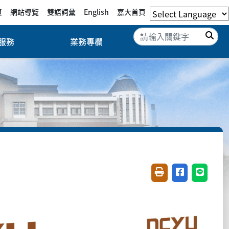
頁
網站導覽
雙語詞彙
English
嘉大首頁
搜
服務
業務專欄
友善列印(開新視窗)
分享至臉書(開
分享至 L