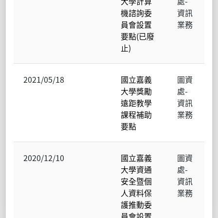
大學計算
處-
機諮詢委
資訊
員會設置
業務
要點(已廢
止)
2021/05/18
國立嘉義
圖資
大學獎勵
處-
遠距教學
資訊
課程補助
業務
要點
2020/12/10
國立嘉義
圖資
大學資通
處-
安全暨個
資訊
人資料保
業務
護推動委
員會設置