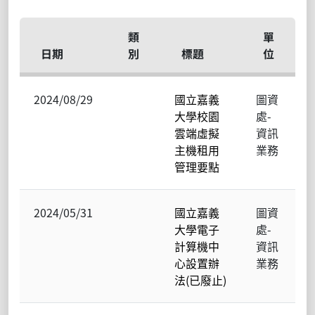
類
單
日期
別
標題
位
2024/08/29
國立嘉義
圖資
大學校園
處-
雲端虛擬
資訊
主機租用
業務
管理要點
2024/05/31
國立嘉義
圖資
大學電子
處-
計算機中
資訊
心設置辦
業務
法(已廢止)