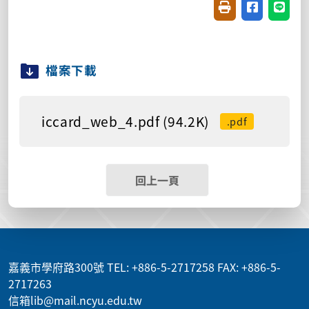
友善列印(開新視窗
分享至臉書(
分享至
檔案下載
iccard_web_4.pdf (94.2K)
.pdf
回上一頁
:::
嘉義市學府路300號 TEL: +886-5-2717258 FAX: +886-5-
2717263
信箱lib@mail.ncyu.edu.tw