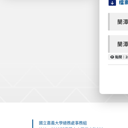
檔
蘭潭
蘭潭
點閱
點閱：2
:::
國立嘉義大學總務處事務組