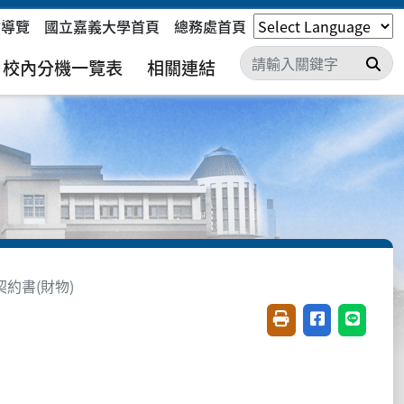
站導覽
國立嘉義大學首頁
總務處首頁
搜
校內分機一覽表
相關連結
約書(財物)
友善列印(開新視窗)
分享至臉書(開
分享至 L