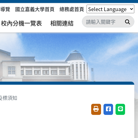
站導覽
國立嘉義大學首頁
總務處首頁
搜
校內分機一覽表
相關連結
投標須知
友善列印(開新視窗)
分享至臉書(開
分享至 L