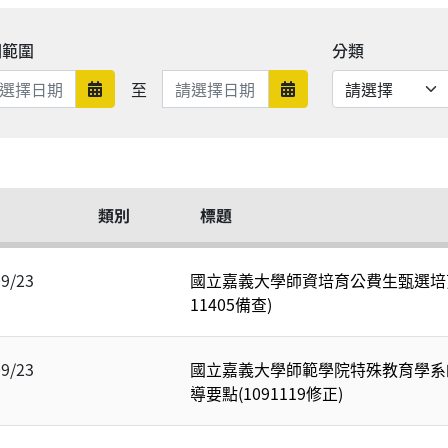
期範圍
分類
日期範圍結束
至
日期範圍開始
日期範圍結束
類別
標題
09/23
國立嘉義大學師資培育公費生甄選培
11405備查)
09/23
國立嘉義大學師範學院特殊教育學系
導要點(1091119修正)