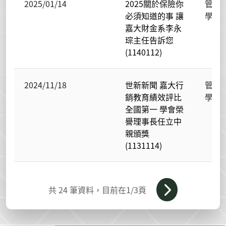
2025/01/14
2025關於保險你
管理
必須知道的事 讓
學院
嘉大財金系李永
琮主任告訴您
(1140112)
2024/11/18
世新新聞 嘉大行
管理
銷教育績效評比
學院
全國第一 學會榮
譽理事長任立中
親頒獎
(1131114)
共
24
筆資料，目前在
1
/3頁