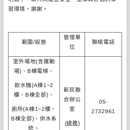
習環境，謝
謝
。
管理單
範圍
/
設施
聯絡電話
位
室外場地
(
含運動
場
)
、
B
棟電梯、
飲水機
(A
棟
1~2
新民聯
樓、
B
棟全部
)
、
合辦公
05-
廁所
(A
棟
1~2
樓、
室
2732961
B
棟全部
)
、供水系
(
總務
)
統、