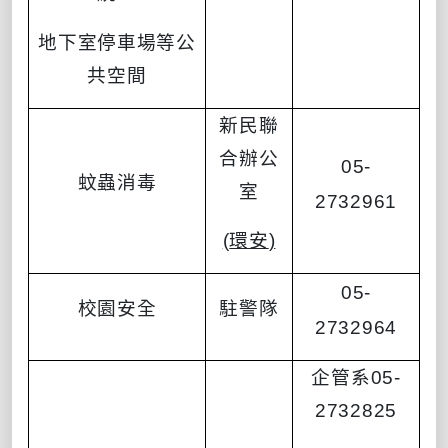
地下室停車場等公
共空間
新民聯
合辦公
05-
蚊蟲消毒
室
2732961
(
環安
)
05-
校園安全
駐警隊
2732964
企管系
05-
2732825