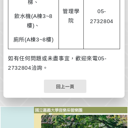
梯、
管理學
05-
飲水機
(A
棟
3~8
院
2732804
樓
)
、
廁所
(A
棟
3~8
樓
)
如有任何問題或未盡事宜，歡迎來電
05-
2732804
洽詢。
回上一頁