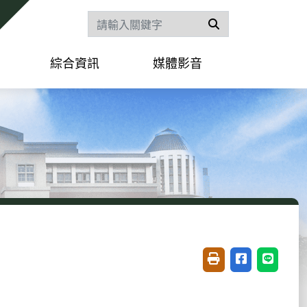
搜尋
綜合資訊
媒體影音
友善列印(開新視窗)
分享至臉書(開
分享至 L