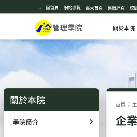
:::
回首頁
網站導覽
嘉大首頁
舊版網頁
校
關於本院
:::
關於本院
首頁
主
企
學院簡介