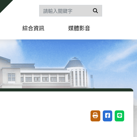
搜尋
綜合資訊
媒體影音
友善列印(開新視窗)
分享至臉書(開
分享至 L