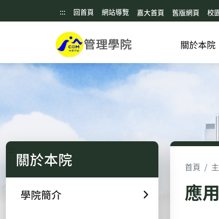
:::
回首頁
網站導覽
嘉大首頁
舊版網頁
校
關於本院
:::
關於本院
首頁
主
應
學院簡介