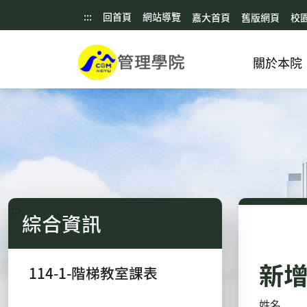
:::
回首頁
網站導覽
嘉大首頁
舊版網頁
校
關於本院
:::
綜合資訊
新
114-1-階梯教室課表
姓名