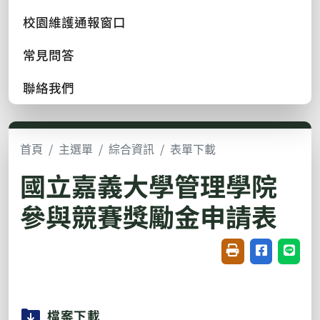
校園維護通報窗口
常見問答
聯絡我們
首頁
主選單
綜合資訊
表單下載
國立嘉義大學管理學院
參與競賽獎勵金申請表
友善列印(開新視窗
分享至臉書(
分享至
檔案下載