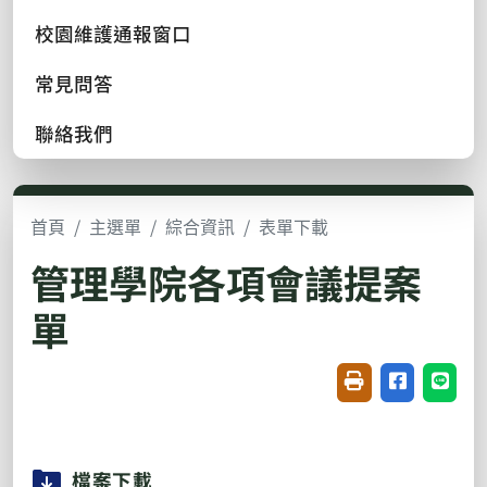
校園維護通報窗口
常見問答
聯絡我們
首頁
主選單
綜合資訊
表單下載
管理學院各項會議提案
單
友善列印(開新視窗
分享至臉書(
分享至
檔案下載