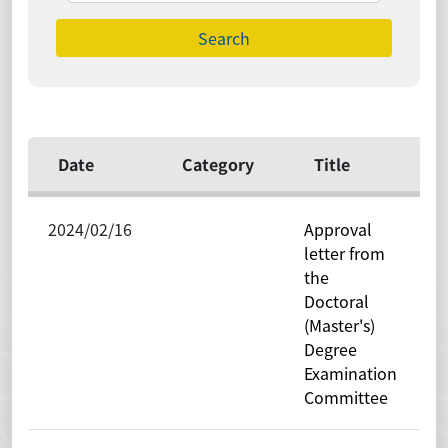
Search
Date
Category
Title
2024/02/16
Approval
D
letter from
o
the
E
Doctoral
(Master's)
Degree
Examination
Committee