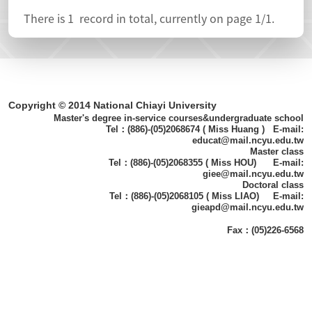
There is
1
record in total, currently on page
1
/1.
Copyright © 2014 National Chiayi University
Master's degree in-service courses&undergraduate school
Tel：(886)-(05)2068674 ( Miss Huang ) E-mail:
educat@mail.ncyu.edu.tw
Master class
Tel：(886)-(05)2068355 ( Miss HOU) E-mail:
giee@mail.ncyu.edu.tw
Doctoral class
Tel：(886)-(05)2068105 ( Miss LIAO) E-mail:
gieapd@mail.ncyu.edu.tw
Fax：(05)226-6568