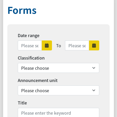
Forms
Date range
Date range ends
To
Date range starts
Date ra
Classification
Announcement unit
Title