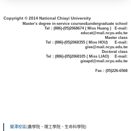
Copyright © 2014 National Chiayi University
Master's degree in-service courses&undergraduate school
Tel：(886)-(05)2068674 ( Miss Huang ) E-mail:
educat@mail.ncyu.edu.tw
Master class
Tel：(886)-(05)2068355 ( Miss HOU) E-mail:
giee@mail.ncyu.edu.tw
Doctoral class
Tel：(886)-(05)2068105 ( Miss LIAO) E-mail:
gieapd@mail.ncyu.edu.tw
Fax：(05)226-6568
蘭潭校區
(農學院、理工學院、生命科學院)