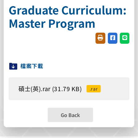
Graduate Curriculum:
Master Program
Friendly printin
Share on f
Share
檔案下載
碩士(英).rar (31.79 KB)
.rar
Go Back