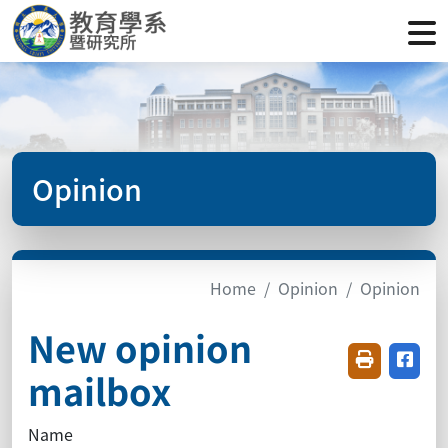
Opinion
Home
Opinion
Opinion
New opinion
Friendly pr
Share
mailbox
Name