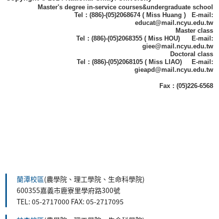
Master's degree in-service courses&undergraduate school
Tel：(886)-(05)2068674 ( Miss Huang ) E-mail:
educat@mail.ncyu.edu.tw
Master class
Tel：(886)-(05)2068355 ( Miss HOU) E-mail:
giee@mail.ncyu.edu.tw
Doctoral class
Tel：(886)-(05)2068105 ( Miss LIAO) E-mail:
gieapd@mail.ncyu.edu.tw
Fax：(05)226-6568
蘭潭校區
(農學院、理工學院、生命科學院)
600355嘉義市鹿寮里學府路300號
TEL: 05-2717000 FAX: 05-2717095