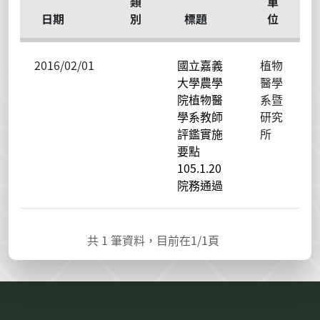
類
單
日期
別
標題
位
2016/02/01
國立嘉義
植物
大學農學
醫學
院植物醫
系暨
學系教師
研究
評鑑實施
所
要點
105.1.20
院務通過
共
1
筆資料，目前在
1
/1頁
:::