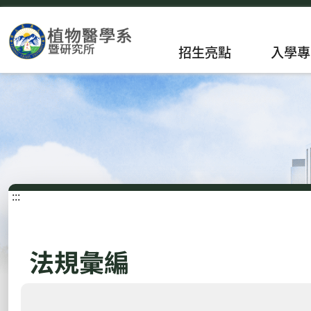
招生亮點
入學專
:::
法規彙編