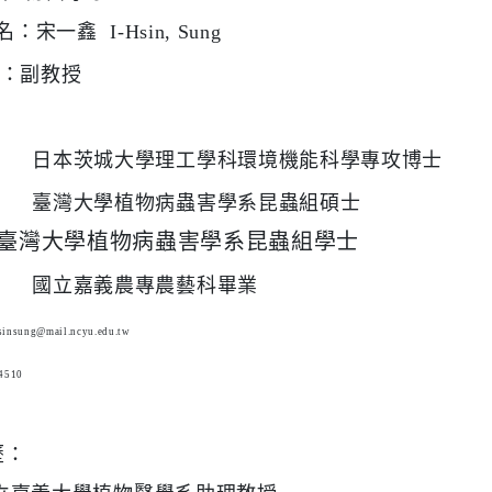
名：宋一鑫
I-Hsin, Sung
：副教授
：
日本茨城大學理工學科環境機能科學專攻博士
臺灣大學植物病蟲害學系昆蟲組碩士
臺
灣大學植物病蟲害學系昆蟲組學士
國立嘉義農專農藝科畢業
sinsung@mail.ncyu.edu.tw
4510
歷：