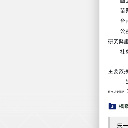
國
苗
台
公
研究興
社
主要教
生
研究成果連結
檔
宋一