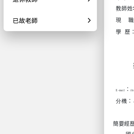
教師姓
已故老師
現
職
學
歷
：
E-mail
ih
分機
：
簡要經