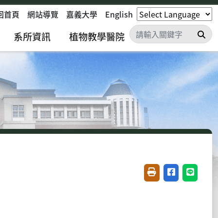
回首頁
網站導覽
嘉義大學
English
搜
系所資訊
植物教學醫院
友善列印(開新視窗)
分享至臉書(開
分享至 L