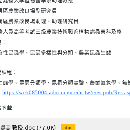
立嘉義大學植物醫學系助理教授
栗區農業改良場副研究員
南區農業改良場助理、助理研究員
務人員高等考試三級農業技術職系植物病蟲害科及格
趣：
會性昆蟲學、昆蟲多樣性與分類、農業昆蟲生態
授課程：
態學、昆蟲分類學、昆蟲分類實驗、農業氣象學、無
：
https://web085004.adm.ncyu.edu.tw/eres.pub/Res.a
案下載
鑫副教授.doc (77.0K)
.doc