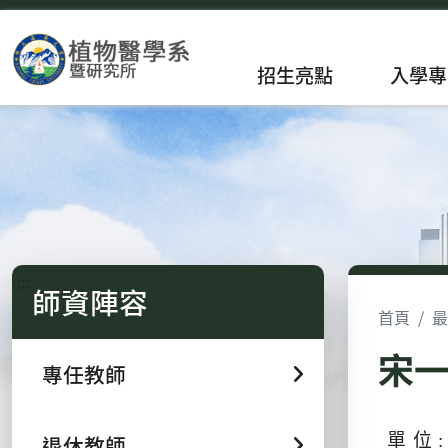
招生亮點
入學專
:::
師資陣容
首頁
最
宋一
專任教師
退休教師
單 位 