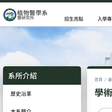
招生亮點
入學專
:::
系所介紹
首頁
最
學
歷史沿革
本系簡介