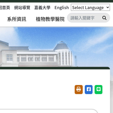
回首頁
網站導覽
嘉義大學
English
搜
系所資訊
植物教學醫院
友善列印(開新視窗)
分享至臉書(開
分享至 L