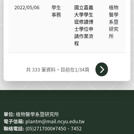
2022/05/06
學生
國立嘉義
植物
事務
大學學生
醫學
逕修讀博
系暨
士學位申
研究
請作業流
所
程
共
333
筆資料，目前在
1
/34頁
:::
單位:
植物醫學系暨研究所
電子信箱:
plantm@mail.ncyu.edu.tw
聯絡電話:
(05)2717000#7450、7452