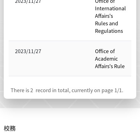
2023/11/27
Office of
International
Affairs's
Rules and
Regulations
2023/11/27
Office of
Academic
Affairs's Rule
There is
2
record in total, currently on page
1
/1.
校務