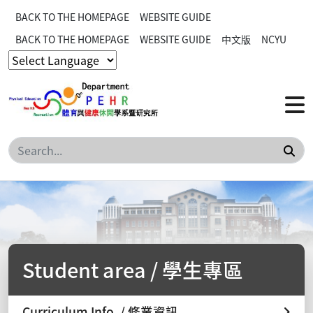
BACK TO THE HOMEPAGE
WEBSITE GUIDE
BACK TO THE HOMEPAGE
WEBSITE GUIDE
中文版
NCYU
Sea
Student area / 學生專區
Curriculum Info. / 修業資訊