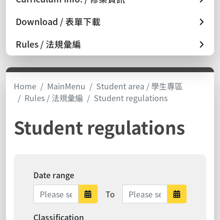
Download / 表單下載
Rules / 法規彙編
Home
MainMenu
Student area / 學生專區
Rules / 法規彙編
Student regulations
Student regulations
Date range
Date range ends
To
Date range starts
Date ra
Classification