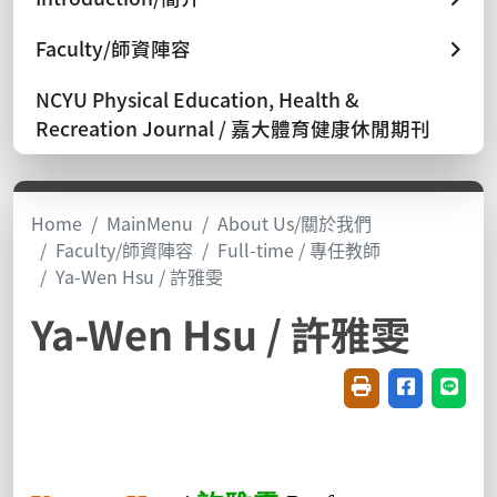
Faculty/師資陣容
NCYU Physical Education, Health &
Recreation Journal / 嘉大體育健康休閒期刊
Home
MainMenu
About Us/關於我們
Faculty/師資陣容
Full-time / 專任教師
Ya-Wen Hsu / 許雅雯
Ya-Wen Hsu / 許雅雯
Friendly printin
Share on f
Share