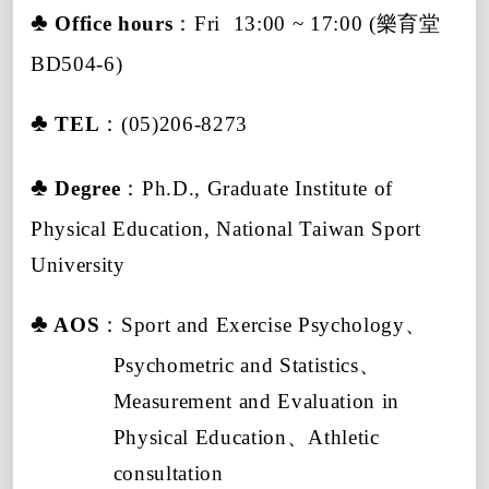
♣
Office hours
：
Fri
13:00 ~ 17:00 (
樂育堂
BD504-6)
♣
TEL
：
(05)206-8273
♣
Degree
：
Ph.D., Graduate Institute of
Physical Education, National Taiwan Sport
University
♣
AOS
：
Sport and Exercise Psychology
、
Psychometric and Statistics
、
Measurement and Evaluation in
Physical Education
、
Athletic
consultation