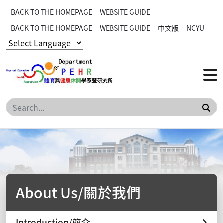
BACK TO THE HOMEPAGE
WEBSITE GUIDE
BACK TO THE HOMEPAGE
WEBSITE GUIDE
中文版
NCYU
Sea
About Us/關於我們
Introduction/簡介