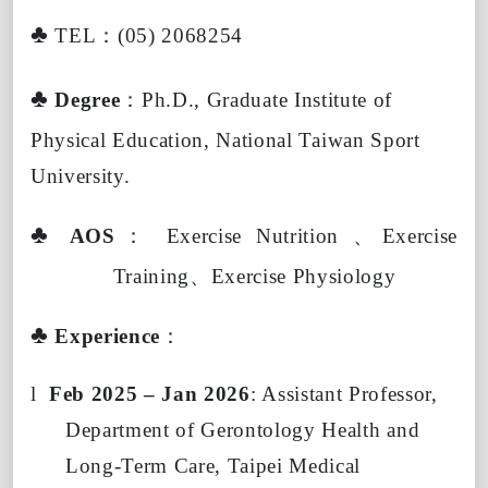
♣
TEL
：
(05) 2068254
♣
Degree
：
Ph.D., Graduate Institute of
Physical Education, National Taiwan Sport
University.
♣
AOS
：
Exercise Nutrition
、
Exercise
Training
、
Exercise Physiology
♣
Experience
：
l
Feb 2025 – Jan 2026
: Assistant Professor,
Department of Gerontology Health and
Long-Term Care, Taipei Medical