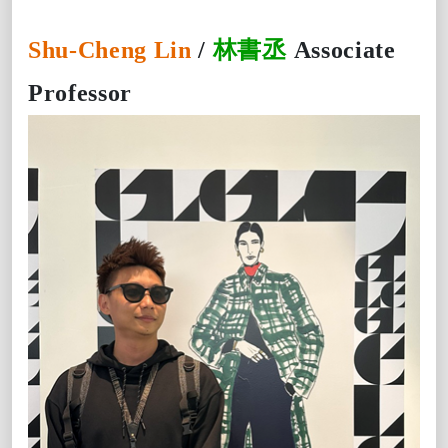
Shu-Cheng Lin
/
林書丞
Associate
Professor