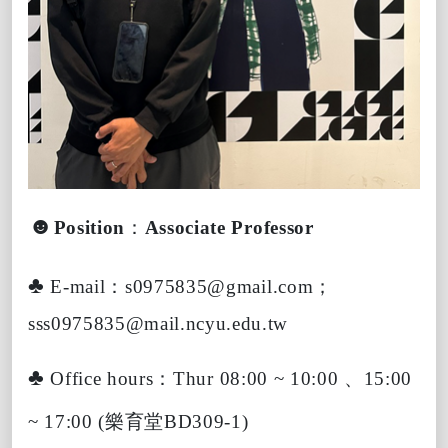
☻
Position
：
Associate Professor
♣
E-mail
：
s0975835@gmail.com
；
sss0975835@mail.ncyu.edu.tw
♣
Office hours
：
Thur 08:00 ~ 10:00
、
15:00
~ 17:00
(
樂育堂
BD
309-1)