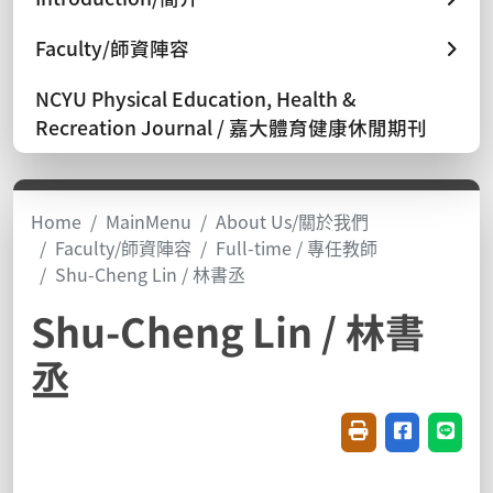
Faculty/師資陣容
NCYU Physical Education, Health &
Recreation Journal / 嘉大體育健康休閒期刊
Home
MainMenu
About Us/關於我們
Faculty/師資陣容
Full-time / 專任教師
Shu-Cheng Lin / 林書丞
Shu-Cheng Lin / 林書
丞
Friendly printin
Share on f
Share