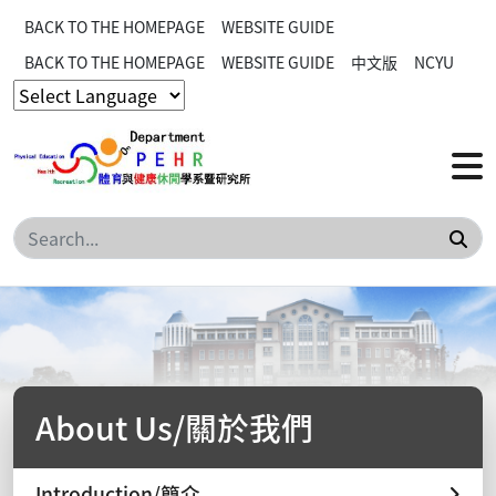
BACK TO THE HOMEPAGE
WEBSITE GUIDE
BACK TO THE HOMEPAGE
WEBSITE GUIDE
中文版
NCYU
Sea
About Us/關於我們
Introduction/簡介