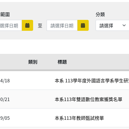
期範圍
分類
日期範圍結束
至
日期範圍開始
日期範圍結束
類別
標題
04/18
本系 113學年度外國語言學系學生
10/21
本系113年雙語數位教案獲獎名單
09/05
本系113年教師甄試榜單