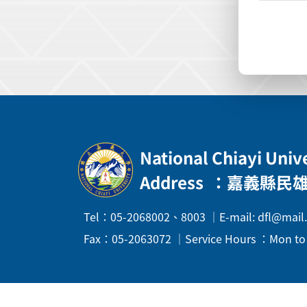
:::
National Chiayi Univ
Address
：嘉義縣民雄
Tel：05-2068002、8003 ｜E-mail: dfl@mail.
Fax：05-2063072 ｜Service Hours ：Mon to F