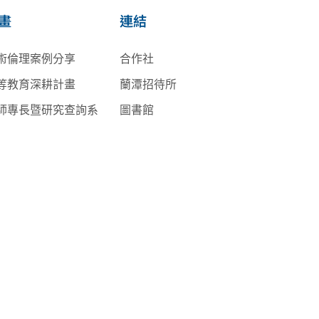
畫
連結
術倫理案例分享
合作社
等教育深耕計畫
蘭潭招待所
師專長暨研究查詢系
圖書館