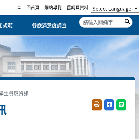
:::
回首頁
網站導覽
舊綱頁資料
搜
用規範
餐廳滿意度調查
學生餐廳資訊
訊
友善列印(開新視窗)
分享至臉書(開
分享至 L