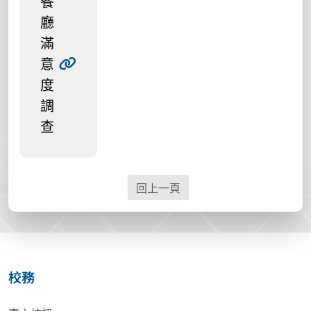
餐
廳
滿
意
度
調
查
回上一頁
校務