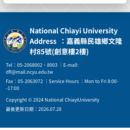
National Chiayi University
Address
：嘉義縣民雄鄉文隆
村85號(創意樓2樓)
Tel：05-2068002、8003 ｜E-mail:
dfl@mail.ncyu.edu.tw
Fax：05-2063072 ｜Service Hours ：Mon to Fri 8:00-
-17:00
Copyright © 2024 National ChiayiUniversity
最後更新日期：2026.07.28