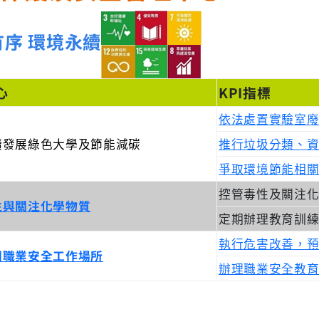
有序 環境永續
心
KPI指標
依法處置實驗室
續發展綠色大學及節能減碳
推行垃圾分類、
爭取環境節能相
控管毒性及關注
性與關注化學物質
定期辦理教育訓
執行危害改善，
園職業安全工作場所
辦理職業安全教