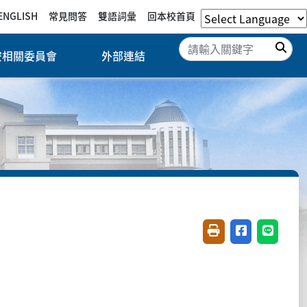
ENGLISH
常見問答
雙語詞彙
回本校首頁
搜
安相關委員會
外部連結
友善列印(開新視窗)
分享至臉書(開
分享至 L