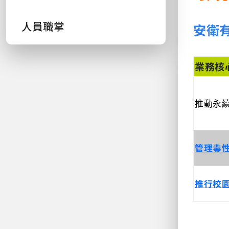
人員職掌
安衛
業務核
推動永
管理毒
推行校