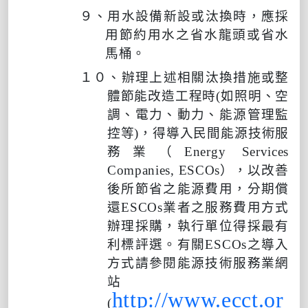
９、用水設備新設或汰換時，應採
用節約用水之省水龍頭或省水
馬桶。
１０、辦理上述相關汰換措施或整
體節能改造工程時
(
如照明、空
調、電力、動力、能源管理監
控等
)
，得導入民間能源技術服
務業（
Energy Services
Companies, ESCOs
），以改善
後所節省之能源費用，分期償
還
ESCOs
業者之服務費用方式
辦理採購，執行單位得採最有
利標評選。有關
ESCOs
之導入
方式請參閱能源技術服務業網
站
http://www.ecct.or
(