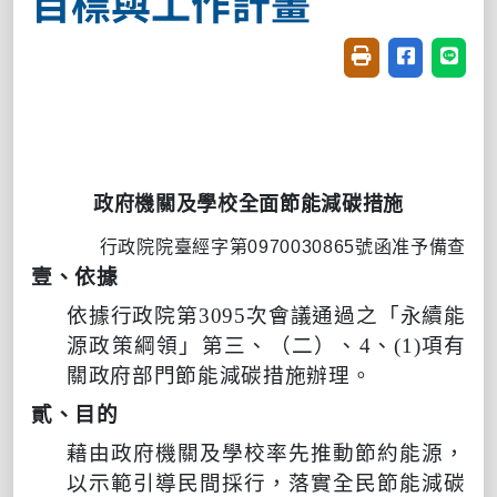
目標與工作計畫
友善列印(開新視窗
分享至臉書(
分享至
政府機關及學校全面節能減碳措施
行政院
院臺經字第
0970030865
號函准予備查
壹、依據
依據行政院第
3095
次會議通過之「永續能
源政策綱領」第三、（二）、
4
、
(1)
項有
關政府部門節能減碳措施辦理。
貳、目的
藉由政府機關及學校率先推動節約能源，
以示範引導民間採行，落實全民節能減碳