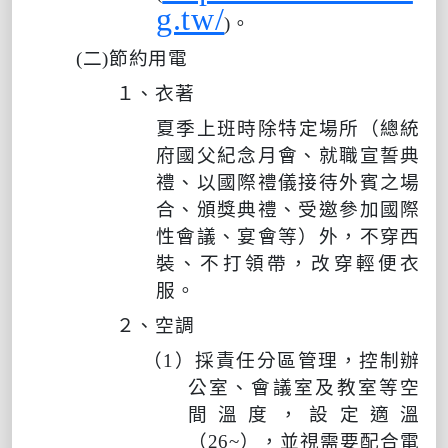
g.tw/
)
。
(
二
)
節約用電
１、衣著
夏季上班時除特定場所（總統
府國父紀念月會、就職宣誓典
禮、以國際禮儀接待外賓之場
合、頒獎典禮、受邀參加國際
性會議、宴會等）外，不穿西
裝、不打領帶，改穿輕便衣
服。
２、空調
（
1
）採責任分區管理，控制辦
公室、會議室及教室等空
間溫度，設定適溫
（
26~
），並視需要配合電