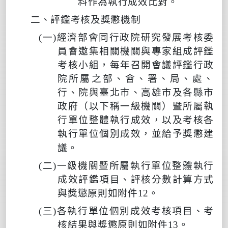
料作為執行成效比對。
二、評鑑考核及獎懲機制
(
一
)
經濟部會同行政院研究發展考核委
員會邀集相關機關與
專家
組成評鑑
考核小組，每年召開會議評鑑
行政
院所屬之部、會、署、局、處、
行、院與臺北市、高雄市及各縣市
政府（以下稱一級機關）暨所屬
執
行單位整體執行成效，以及
考核各
執行單位個別成效
，並給予獎懲建
議。
(
二
)
一級機關暨所屬執行單位整體執行
成效評鑑項目、評核分數計算方式
與獎懲原則如附件
12
。
(
三
)
各執行單位個別成效考核項目、考
核結果與獎懲原則如附件
13
。