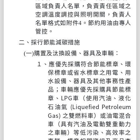
區域負責人名單，負責責任區域之
空調溫度調控與照明開關，負責人
名單格式如
附件
4
。節約用油由專人
管控。
二、採行節能減碳措施
(
一
)
購置及汰換設備、器具及車輛：
１、
應優先採購符合節能標章、環
保標章或省水標章之用電、用
水設備、器具及其他事務性產
品；車輛應優先採購具節能標
LPG
章、
車（使用汽油、液化
(Liquefied Petroleum
石油氣
Gas)
之雙燃料車）或油電混合
車（具有汽油及電動雙重動力
之車輛）等低污染、高效率之