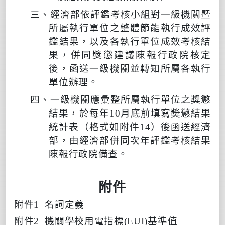
三、經濟部依評鑑考核小組對一級機關暨
所屬執行單位之整體
節能
執行成效評
鑑結果，以及各執行單位成效考核結
果，併同獎懲建議陳報行政院核定
後，函送一級機關並轉知所屬各執行
單位辦理。
四、一級機關應彙整所屬執行單位之獎懲
結果，於每年
10
月底前填寫奬懲結果
統計表（格式如附件
14
）後函送經濟
部，由經濟部併同次年評鑑考核結果
陳報行政院備查。
附件
附件
1
名詞定義
附件
2
機關學校用電指標
(EUI)
基準值