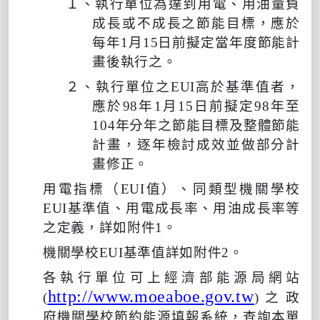
１、執行單位為達到用電、用油量負
成長或不成長之節能目標，應於
每年
1
月
15
日前擬定當年度節能計
畫後執行之。
２、執行單位之
EUI
高於基準值者，
應於
98
年
1
月
15
日前擬定
98
年至
104
年分年之節能目標及整體節能
計畫，逐年檢討成效並做部分計
畫修正。
用電指標（
EUI
值）、同類型機關學校
EUI
基準值、用電成長率、用油成長率等
之定義，詳如附件
1
。
機關學校
EUI
基準值詳如附件
2
。
各執行單位可上經濟部能源局網站
http://www.moeaboe.gov.tw
(
)
之政
府機關學校節約能源填報系統，查詢本單