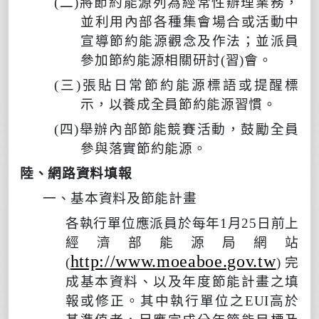
(
二
)
將節約能源列為經常性辦理業務，
並利用內部各種集會場合或活動中
宣導節約能源觀念及作法；並派員
參加節約能源相關研討
(
習
)
會。
(
三
)
張貼日常節約能源標語或提醒標
示，以養成全員節約能源習慣。
(
四
)
舉辦內部節能競賽活動，鼓勵全員
參與落實節約能源。
陸、網路資料填報
一、基本資料及節能計畫
各執行單位應
派員於每年
1
月
25
日前上
經濟部能源局網站
http://www.moeaboe.gov.tw
(
)
完
成基本資料、以及年度節能計畫之填
報或修正。其中執行單位之
EUI
高於