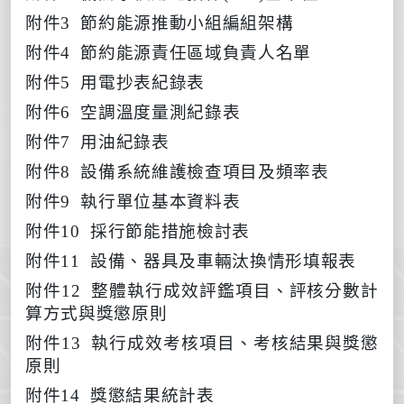
附件
3
節約能源推動小組編組架構
附件
4
節約能源責任區域負責人名單
附件
5
用電抄表紀錄表
附件
6
空調溫度量測紀錄表
附件
7
用油紀錄表
附件
8
設備系統維護檢查項目及頻率表
附件
9
執行單位基本資料表
附件
10
採行節能措施檢討表
附件
11
設備、器具及車輛汰換情形填報表
附件
12
整體執行成效評鑑項目、評核分數計
算方式與獎懲原則
附件
13
執行成效考核項目、考核結果與獎懲
原則
附件
14
獎懲結果統計表