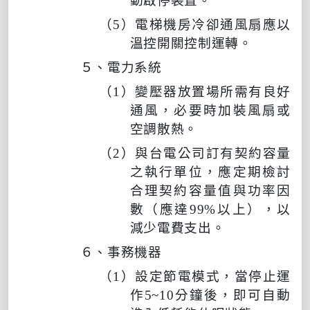
動啟停裝置。
（
5
）電梯機房冷卻通風扇應以
溫控開關控制運轉。
５、電力系統
（
1
）變壓器放置場所需有良好
通風，必要時加裝風扇或
空調散熱。
（
2
）與台電公司訂有契約容量
之執行單位，應定期檢討
合理契約容量值與功率因
數（
應
達
99%
以上），以
減少電費支出。
６、事務機器
（
1
）設定節電模式，當停止運
作
5~10
分鐘後，即可自動