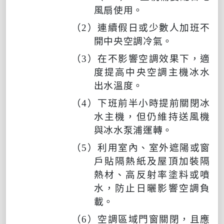
風扇使用。
（
2
）連續假日或少數人加班不
開中央空調冷氣。
（
3
）在不影響空調效果下，適
度提高中央空調主機冰水
出水溫度。
（
4
）下班前半小時提前關閉冰
水主機，但仍維持送風機
與冰水泵浦運轉。
（
5
）利用室內、室外遮陽或窗
戶貼隔熱紙及屋頂加裝隔
熱材、高反射率塗料或噴
水，防止日曬影響空調負
載。
（
6
）空調區域門窗關閉，且應