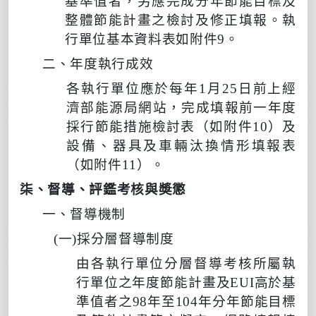
基準值者，另應完成分年節能目標及
整體節能計畫之檢討及修正填報。
執
行單位基本資料表如附件
9
。
二、年度執行成效
各執行單位應於每年
1
月
25
日前上經
濟部能源局網站，完成填報前一年度
採行節能措施檢討表
（如附件
10
）及
設備、器具及車輛汰換情形填報表
（如附件
11
）。
柒、督導、評鑑考核與奬懲
一、督導機制
(
一
)
採分層督導制度
由各執行單位分層督導考核所屬
執
行單位
之年度節能計畫及
EUI
高於基
準值者之
98
年至
104
年分年節能目標