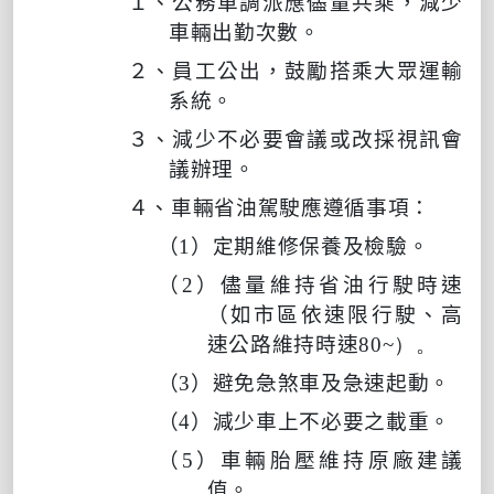
１、公務車調派應儘量共乘，減少
車輛出勤次數。
２、員工公出，鼓勵搭乘大眾運輸
系統。
３、減少不必要會議或改採視訊會
議辦理。
４、車輛省油駕駛應遵循事項：
（
1
）定期維修保養及檢驗。
（
2
）儘量維持省油行駛時速
（如市區依速限行駛、高
速公路維持時速
80~
）。
（
3
）避免急煞車及急速起動。
（
4
）減少車上不必要之載重。
（
5
）車輛胎壓維持原廠建議
值。