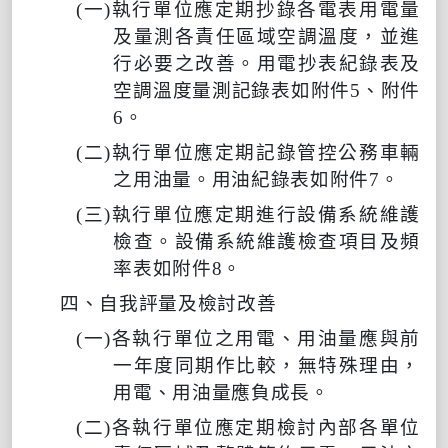
(
一
)
執行單位應定期抄錄各電表用電量
及量測各責任區域空調溫度，並進
行必要之改善。用電抄表紀錄表及
空調溫度量測記錄表如附件
5
、附件
6
。
(
二
)
執行單位應定期記錄管控公務車輛
之用油量。用油紀錄表如附件
7
。
(
三
)
執行單位應定期進行設備系統維護
檢查。設備系統維護檢查項目及頻
率表如附件
8
。
四、自我評量及檢討改善
(
一
)
各執行單位之用電、用油量應與前
一年度同期作比較，無特殊理由，
用電、用油量應負成長。
(
二
)
各執行單位應定期檢討內部各單位