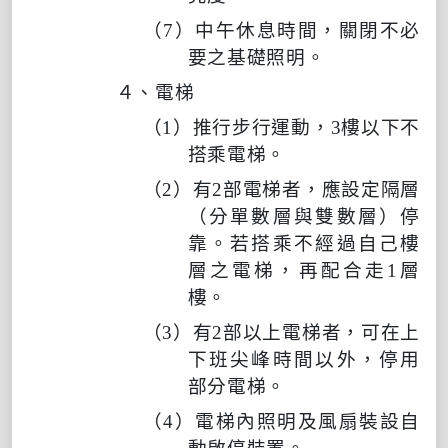
（
7
）中午休息時間，關閉不必
要之基礎照明。
４、電梯
（
1
）推行步行運動，
3
樓以下不
搭乘電梯。
（
2
）有
2
部電梯者，應設定隔層
（分單數層與雙數層）停
靠。若搭乘不經過自己樓
層之電梯，再配合走
1
層
樓。
（
3
）有
2
部以上電梯者，可在上
下班尖峰時間以外，停用
部分電梯。
（
4
）電梯內照明及風扇裝設自