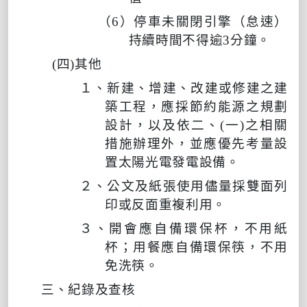
（
6
）停車未關閉引擎（怠速）
持續時間不得逾
3
分鐘。
(
四
)
其他
１、新建、增建、改建或修建之建
築工程，應採節約能源之規劃
設計，以及依二、
(
一
)
之相關
措施辦理外，並應優先考量設
置太陽光電發電設備。
２、公文及紙張使用儘量採雙面列
印或反面重複利用。
３、開會應自備環保杯，不用紙
杯；用餐應自備環保筷，不用
免洗筷。
三、紀錄及查核