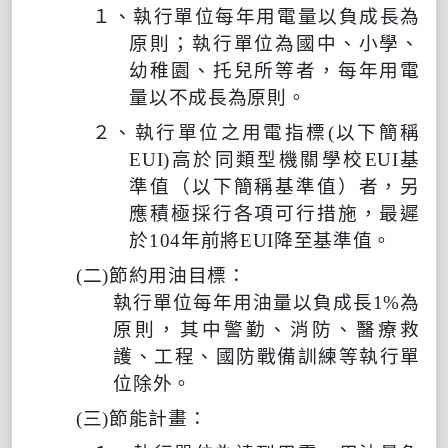
１、執行單位每年用電量以負成長為
原則；執行單位為
國中、小學、
幼稚園、托兒所等者，
每年用電
量以不成長為原則。
２、執行單位之用電指標
(
以下簡稱
EUI)
高於同類型機關學校
EUI
基
準值（以下簡稱基準值）者，另
應積極採行各項可行措施，最遲
於
104
年前將
EUI
降至基準值。
(
二
)
節約用油目標：
執行單位每年用油量以負成長
1%
為
原則，其中警勤、消防、醫療救
護、工程、國防戰備訓練等執行單
位除外。
(
三
)
節能計畫：