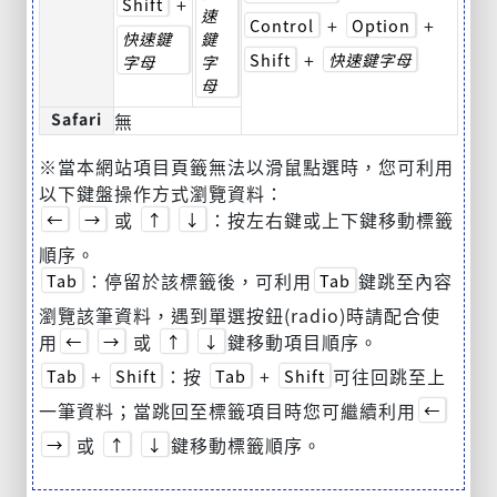
+
Shift
速
+
+
Control
Option
快速鍵
鍵
+
Shift
快速鍵字母
字母
字
母
Safari
無
※當本網站項目頁籤無法以滑鼠點選時，您可利用
以下鍵盤操作方式瀏覽資料：
或
：按左右鍵或上下鍵移動標籤
←
→
↑
↓
順序。
：停留於該標籤後，可利用
鍵跳至內容
Tab
Tab
瀏覽該筆資料，遇到單選按鈕(radio)時請配合使
用
或
鍵移動項目順序。
←
→
↑
↓
+
：按
+
可往回跳至上
Tab
Shift
Tab
Shift
一筆資料；當跳回至標籤項目時您可繼續利用
←
或
鍵移動標籤順序。
→
↑
↓