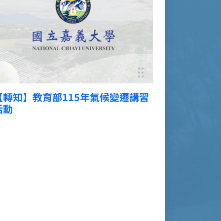
年氣候變遷講習
【轉知】環境部公告修正「廢
理法」之修正總說明及修正條
表