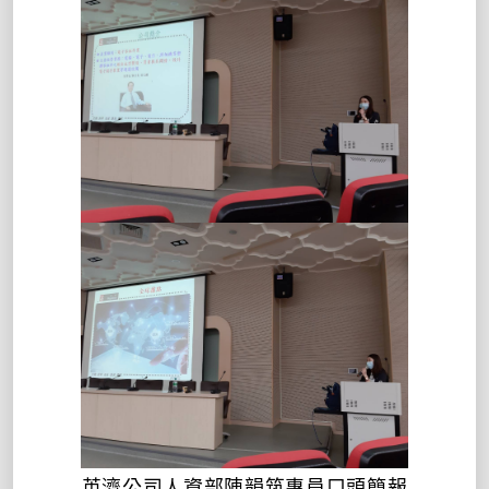
英濟公司人資部陳韻筑專員口頭簡報