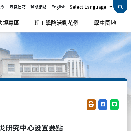
大學
意見信箱
舊版網站
English
法規專區
理工學院活動花絮
學生園地
友善列印(開新視窗)
分享至臉書(開
分享至 L
災研究中心設置要點