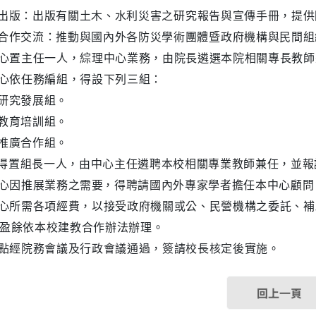
出版：出版有關土
木、水利災害之研究報告與宣傳手冊，提供
合作交流：推動與國內外各防災學術團體暨政府機構與民間組
心置主任一人，綜理中心業務，由院長遴選本院相關專長教師
心依任務編組，得設下列三組：
研究發展組。
教育培訓組。
推廣合作組。
得置組長一人，由中心主任遴聘本校相關專業教師兼任，並報
心因推展業務之需
要
，得聘請國內外專家學者擔任本中心顧問
心所需各項經費，以接受政府機關或公、民營機構之委託、補
盈餘依本校建教合作辦法辦理。
點經院務會議及行政會議通過，簽請校長核定後實施。
回上一頁