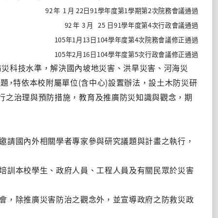
92
1
22
91
1
2
年
月
日
學年度第
學期第
次院務會議通過
92
3
25
91
4
年
月
日
學年度第
次行政會議通過
105
1
13
104
4
年
月
日
學年度第
次院務會議修正通過
105
2
16
104
5
年
月
日
學年度第
次行政會議修正通過
防災科技水準，解
決國內坡地災害、洪旱災害、河海災
(
)
問
題
，
特依本校附屬單位
含中心
設置辦法，設土木防災研
行之治理
與預防措施，教育及推廣防災知識與觀念，期
邀請國內外相關學
者專家參與研究議題與計畫之執行，
培訓本校學生、政府人員、工程人員及有關民眾於災害
會，除推廣災害防
治之觀念外，並宣導政府之防救災政