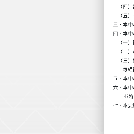
（
四
）
（
五
）
三、本中
四、
本中
（一）
（二）
（三）
每組
五
、本中
六、本中
並將
七、本要