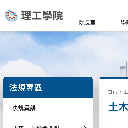
院長室
學
:::
法規專區
首頁
主
土
法規彙編