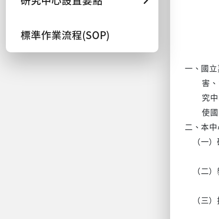
研究中心設置要點
標準作業流程(SOP)
一、國立
害、
究中
使國
二、本中
（一）
（二）
（三）