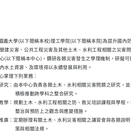
(
)
(
)
嘉
義大學
以下簡稱本校
理工學院
以下簡稱本院
為提升國內
營建災害、公共工程災害及其他土木、水利工
程相關之災害
(
)
心
以下簡稱本中心
，
鑽研各類災害發生之學理機制，研擬可
內水土資源、及環境得以永續發展與利
用。
心掌理下列業務：
研究：由本中心負責各類土木、水利相關災害問題之研究，並
積極推動跨學科之整合研究。
教學：規劃土木、水利工程相關之防、救災培訓課程與學程，
整治與預防上之觀念與應變措施。
推廣：定期辦理有關土木、水利災害相關之講習會與各類說明
策與相關法規。