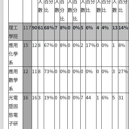
人
百分
人
百
人
百
人
百分
人
百分
人
百分
數
比
數
分
數
分
數
比
數
比
數
比
比
比
117
90
61
68%
7
8%
0
0%
5
6%
4
4%
13
14%
理工
學院
15
12
8
67%
0
8%
0
0%
2
17%
0
0%
1
8%
應用
化學
系
12
11
8
73%
0
0%
0
0%
0
0%
0
0%
3
27%
應用
數學
系
16
16
3
19%
0
0%
0
0%
7
44
1
6%
5
31
光電
暨固
態電
子研