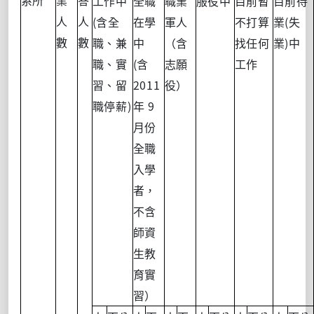
系所
業
答
工作中
全職
職業
服役中
目前暫
目前待
(
(
人
人
含全
在學
軍人
不打算
業
失
)
數
數
職、兼
中
（含
找任何
業
中
(
職、實
含
志願
工作
2011
習、留
役）
)
9
職停薪
年
月份
全職
入學
者，
不含
師資
生教
育實
習）