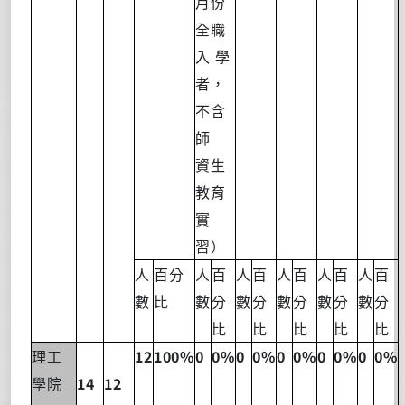
月份
全職
入
學
者，
不含
師
資生
教育
實
習）
人
百分
人
百
人
百
人
百
人
百
人
百
數
比
數
分
數
分
數
分
數
分
數
分
比
比
比
比
比
12
100%
0
0%
0
0%
0
0%
0
0%
0
0%
理工
14
12
學院