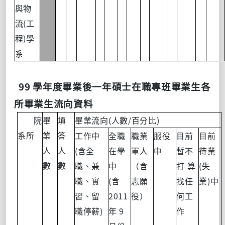
與物
(
流
工
)
程
學
系
99
學年度畢業後一年碩士在職專班畢業生各
所畢業生流向資料
(
/
)
院
畢
填
畢業流向
人數
百分比
系所
業
答
工作中
全職
職業
服役
目前
目前
(
人
人
含全
在學
軍人
中
暫不
待業
(
數
數
職、兼
中
（含
打
算
失
(
)
職、實
含
志願
找任
業
中
2011
習、留
役）
何工
)
9
職停薪
年
作