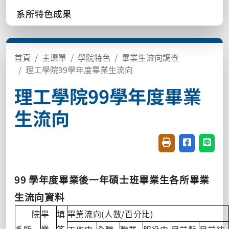
系所特色成果
首頁
主選單
學院特色
畢業生流向調查
理工學院99學年度畢業生流向
理工學院99學年度畢業
生流向
友善列印(開新視窗
分享至臉書(
分享至
99
學年度畢業後一年碩士班畢業生各所畢業
生流向資料
(
/
)
院
畢
填
畢業流向
人數
百分比