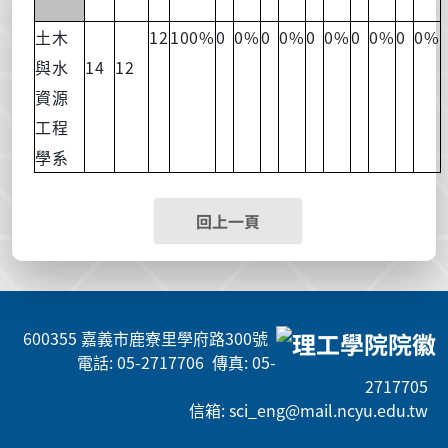
12
100%
0
0%
0
0%
0
0%
0
0%
0
0%
土木
14
12
與水
資源
工程
學系
回上一頁
600355 嘉義市鹿寮里學府路300號
電話: 05-2717706 傳真: 05-
2717705
信箱: sci_eng@mail.ncyu.edu.tw