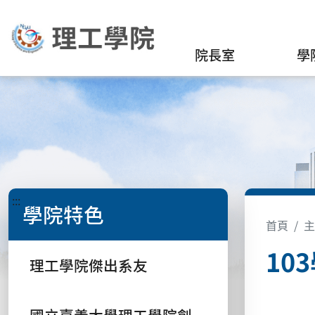
院長室
學
:::
學院特色
首頁
主
10
理工學院傑出系友