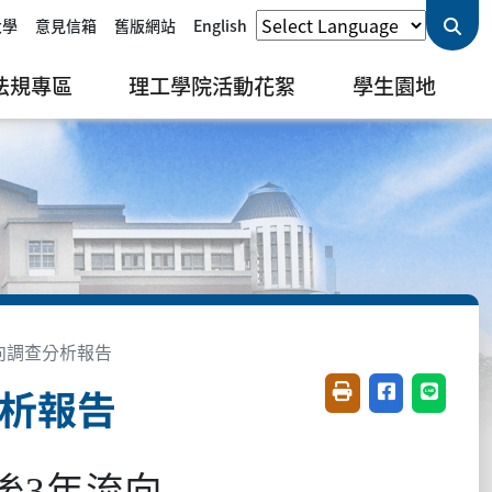
大學
意見信箱
舊版網站
English
法規專區
理工學院活動花絮
學生園地
流向調查分析報告
分析報告
友善列印(開新視窗)
分享至臉書(開
分享至 L
後
年流向
3