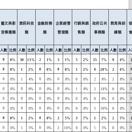
藝文與影
資訊科技
金融財務
企業經營
行銷與銷
政府公共
教育與訓
音傳播類
類
類
管理類
售類
事務類
練類
人數
比例
人數
比例
人數
比例
人數
比例
人數
比例
人數
比例
人數
比例
人
0
0%
30
13%
2
1%
3
1%
5
2%
15
7%
9
4%
0
0
0
0%
1
2%
0%
0%
1
2%
9
20%
2
4%
0
0
0
0%
1
4%
0%
0%
0
0%
2
8%
2
8%
0
0
0
0
0%
0%
0%
0%
1
9%
2
18%
0
0%
0
0
0
0
0%
0%
0%
0%
0
0%
0
0%
0
0%
0
0
0
0
0%
0%
0%
0%
0
0%
5
50%
0
0%
0
0
0%
1
2%
0%
2
5%
3
7%
1
2%
2
5%
0
0
0%
1
5%
0%
2
10%
0
0%
1
5%
0
0%