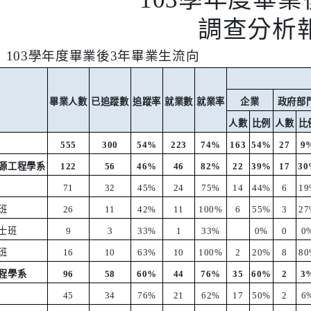
調查分析
：
103
學年度畢業後
3
年畢業生流向
畢業人數
已追蹤數
追蹤率
就業數
就業率
企業
政府部
人數
比例
人數
比
555
300
54%
223
74%
163
54%
27
9
源工程學系
122
56
46%
46
82%
22
39%
17
3
71
32
45%
24
75%
14
44%
6
19
班
26
11
42%
11
100%
6
55%
3
27
士班
9
3
33%
1
33%
0%
0
0
班
16
10
63%
10
100%
2
20%
8
80
程學系
96
58
60%
44
76%
35
60%
2
3
45
34
76%
21
62%
17
50%
2
6