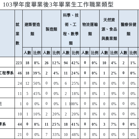
：
103
學年度畢業後
3
年畢業生工作職業類型
科學、技
天然資
就
建築營造
術、工
物流運輸
醫療保健
製造類
源、食品
業
類
程、數學
類
類
與農業類
數
類
人數
比例
人數
比例
人數
比例
人數
比例
人數
比例
人數
比例
0
223
18
8%
26
12%
94
42%
0%
10
4%
2
1%
0
0
工程學系
46
18
39%
2
4%
11
24%
0%
1
2%
0%
0
0
0
24
12
50%
0%
6
25%
0%
0
0%
0%
0
0
0
11
5
45%
0%
2
18%
0%
1
9%
0%
0
0
0
班
1
0
0%
0%
1
100%
0%
0
0%
0%
0
0
10
1
10%
2
20%
2
20%
0%
0
0%
0%
0
0
0
學系
44
0%
11
25%
18
41%
0%
3
7%
0%
0
0
0
21
0%
7
33%
10
48%
0%
0
0%
0%