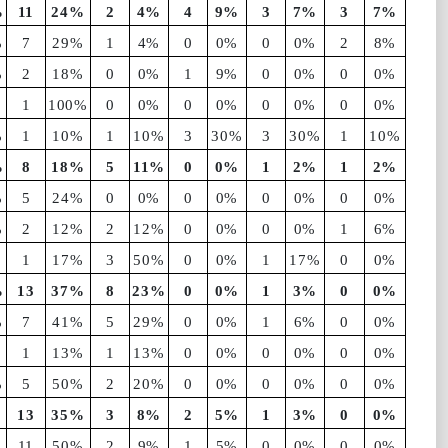
%
11
24%
2
4%
4
9%
3
7%
3
7%
%
7
29%
1
4%
0
0%
0
0%
2
8%
%
2
18%
0
0%
1
9%
0
0%
0
0%
1
100%
0
0%
0
0%
0
0%
0
0%
%
1
10%
1
10%
3
30%
3
30%
1
10%
%
8
18%
5
11%
0
0%
1
2%
1
2%
%
5
24%
0
0%
0
0%
0
0%
0
0%
%
2
12%
2
12%
0
0%
0
0%
1
6%
1
17%
3
50%
0
0%
1
17%
0
0%
%
13
37%
8
23%
0
0%
1
3%
0
0%
%
7
41%
5
29%
0
0%
1
6%
0
0%
1
13%
1
13%
0
0%
0
0%
0
0%
%
5
50%
2
20%
0
0%
0
0%
0
0%
13
35%
3
8%
2
5%
1
3%
0
0%
11
50%
2
9%
1
5%
0
0%
0
0%