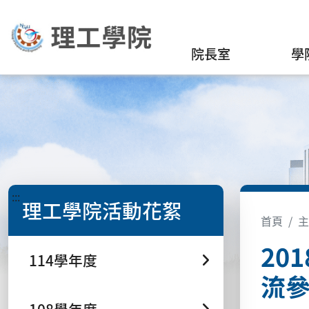
院長室
學
:::
理工學院活動花絮
首頁
主
20
114學年度
流