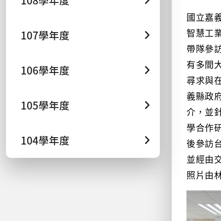
108學年度
國立嘉
智慧工
107學年度
帶隊參
有多間
106學年度
尋求與
義縣政
105學年度
介，並
學合作
104學年度
後參訪
並經由
照片由