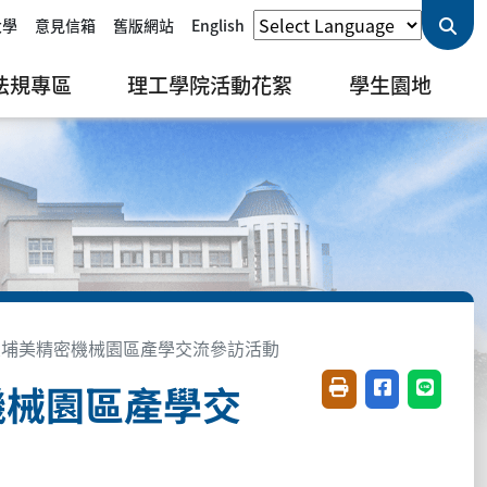
大學
意見信箱
舊版網站
English
法規專區
理工學院活動花絮
學生園地
嘉義縣大埔美精密機械園區產學交流參訪活動
密機械園區產學交
友善列印(開新視窗)
分享至臉書(開
分享至 L