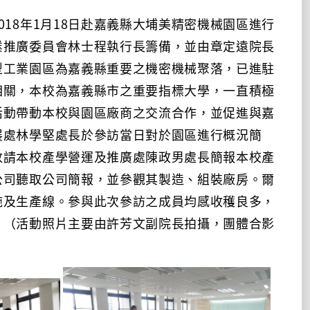
18年1月18日赴嘉義縣大埔美精密機械園區進行
業推廣委員會林士程執行長籌備，並由章定遠院長
型工業園區為嘉義縣重要之機密機械聚落，已進駐
相關，本校為嘉義縣市之重要指標大學，一直積極
活動帶動本校與園區廠商之交流合作，並促進與嘉
展處林學堅處長於參訪當日對於園區進行概況簡
敦請本校產學營運及推廣處陳政男處長簡報本校產
公司聽取公司簡報，並參觀其製造、組裝廠房。爾
施及生產線。參與此次參訪之成員均感收穫良多，
。（活動照片主要由許芳文副院長拍攝，團體合影