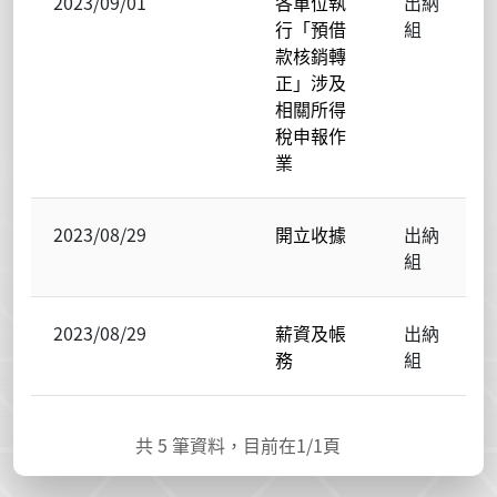
2023/09/01
各單位執
出納
行「預借
組
款核銷轉
正」涉及
相關所得
稅申報作
業
2023/08/29
開立收據
出納
組
2023/08/29
薪資及帳
出納
務
組
共
5
筆資料，目前在
1
/1頁