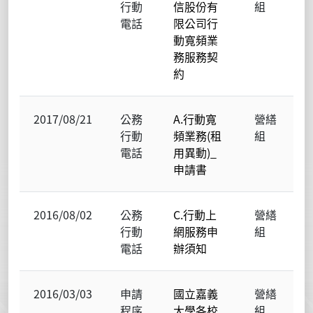
行動
信股份有
組
電話
限公司行
動寬頻業
務服務契
約
2017/08/21
公務
A.行動寬
營繕
行動
頻業務(租
組
電話
用異動)_
申請書
2016/08/02
公務
C.行動上
營繕
行動
網服務申
組
電話
辦須知
2016/03/03
申請
國立嘉義
營繕
程序
大學各校
組