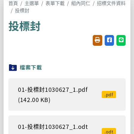
首頁
主選單
表單下載
組內同仁
招標文件資料
投標封
投標封
友善列印(開新視窗
分享至臉書(
分享至
檔案下載
01-投標封1030627_1.pdf
.pdf
(142.00 KB)
01-投標封1030627_1.odt
.odt