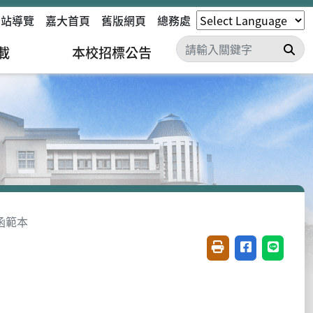
網站導覽
嘉大首頁
舊版網頁
總務處
搜
載
本校招標公告
函範本
友善列印(開新視窗)
分享至臉書(開
分享至 L