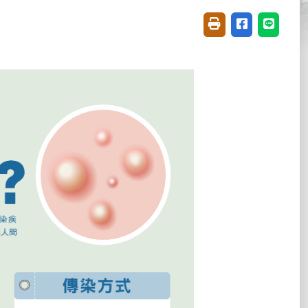
友善列印(開新視窗)
分享至臉書(開
分享至 L